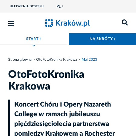
PL
UŁATWIENIA DOSTĘPU
ROZWIŃ MENU
ROZWIŃ
START
NA SKRÓTY
Strona główna
OtoFotoKronika Krakowa
Maj 2023
OtoFotoKronika
Krakowa
Koncert Chóru i Opery Nazareth
College w ramach jubileuszu
pięćdziesięciolecia partnerstwa
pomiędzy Krakowem a Rochester