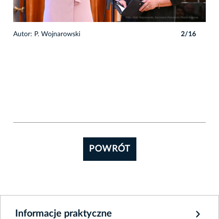
6
Autor: P. Wojnarowski
2/16
Auto
POWRÓT
Informacje praktyczne