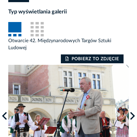
Typ wyświetlania galerii
Otwarcie 42. Międzynarodowych Targów Sztuki
Ludowej
POBIERZ TO ZDJĘCIE
Otw
Lud
Auto