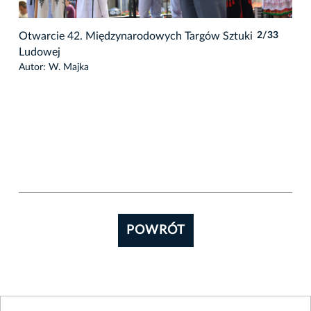
3
Otwarcie 42. Międzynarodowych Targów Sztuki
2/33
Ludowej
Autor: W. Majka
POWRÓT