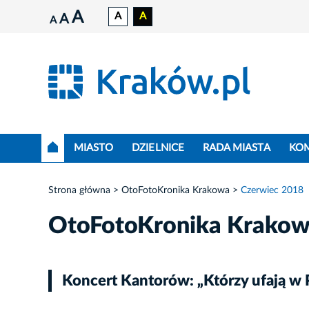
A
A
A
A
A
MIASTO
DZIELNICE
RADA MIASTA
KO
Strona główna
OtoFotoKronika Krakowa
Czerwiec 2018
OtoFotoKronika Krako
Koncert Kantorów: „Którzy ufają w P