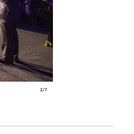
2/7
Autor: B. Świerzowski