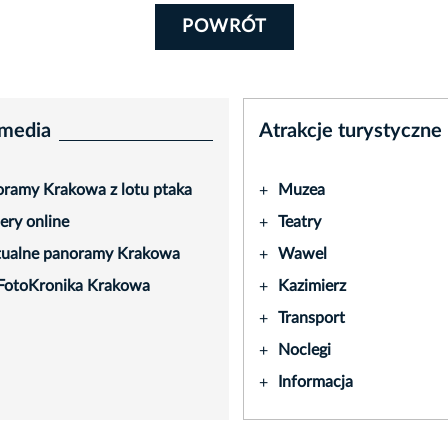
POWRÓT
media
Atrakcje turystyczne
ramy Krakowa z lotu ptaka
Muzea
+
ry online
Teatry
+
tualne panoramy Krakowa
Wawel
+
FotoKronika Krakowa
Kazimierz
+
Transport
+
Noclegi
+
Informacja
+