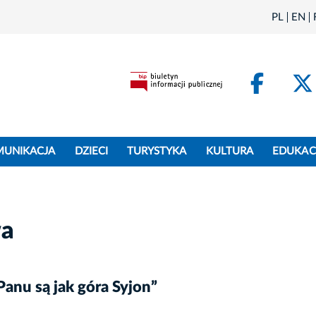
PL
EN
Face
MUNIKACJA
DZIECI
TURYSTYKA
KULTURA
EDUKAC
wa
anu są jak góra Syjon”