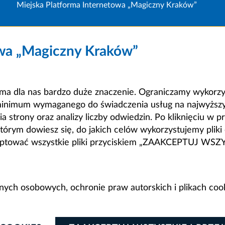
Miejska Platforma Internetowa „Magiczny Kraków”
owa „Magiczny Kraków”
a dla nas bardzo duże znaczenie. Ograniczamy wykorzyst
minimum wymaganego do świadczenia usług na najwyższym
strony oraz analizy liczby odwiedzin. Po kliknięciu w pr
m dowiesz się, do jakich celów wykorzystujemy pliki c
ceptować wszystkie pliki przyciskiem „ZAAKCEPTUJ WS
anych osobowych, ochronie praw autorskich i plikach coo