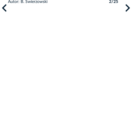
Autor: B. Świerzowski
2/25
Auto
5