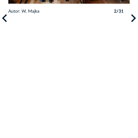
Autor: W. Majka
2/31
Auto
1