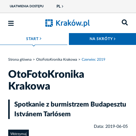
PL
UŁATWIENIA DOSTĘPU
ROZWIŃ MENU
ROZWIŃ
START
NA SKRÓTY
Strona główna
OtoFotoKronika Krakowa
Czerwiec 2019
OtoFotoKronika
Krakowa
Spotkanie z burmistrzem Budapesztu
Istvánem Tarlósem
Data: 2019-06-05
Wstrzymaj