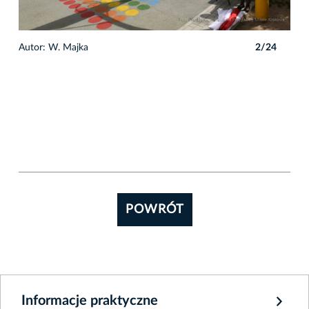
4
Autor: W. Majka
2/24
Auto
POWRÓT
Informacje praktyczne