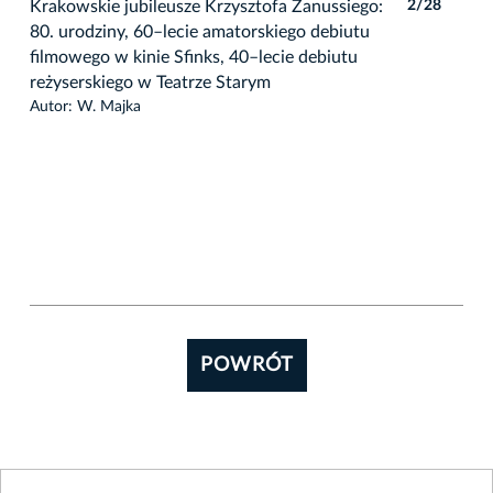
8
Krakowskie jubileusze Krzysztofa Zanussiego:
2/28
80. urodziny, 60–lecie amatorskiego debiutu
filmowego w kinie Sfinks, 40–lecie debiutu
reżyserskiego w Teatrze Starym
Autor: W. Majka
POWRÓT