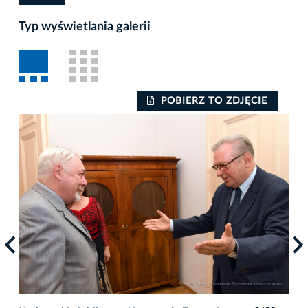
Typ wyświetlania galerii
POBIERZ TO ZDJĘCIE
Kra
80.
fil
reż
Auto