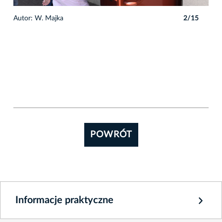
5
Autor: W. Majka
2/15
Auto
POWRÓT
Informacje praktyczne