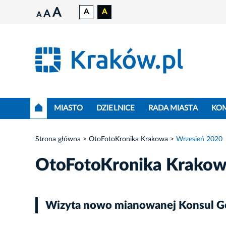
A
A
A
A
A
MIASTO
DZIELNICE
RADA MIASTA
KO
Strona główna
OtoFotoKronika Krakowa
Wrzesień 2020
OtoFotoKronika Krako
Wizyta nowo mianowanej Konsul Gen