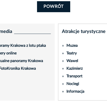
POWRÓT
media
Atrakcje turystyczne
ramy Krakowa z lotu ptaka
Muzea
+
ry online
Teatry
+
tualne panoramy Krakowa
Wawel
+
FotoKronika Krakowa
Kazimierz
+
Transport
+
Noclegi
+
Informacja
+