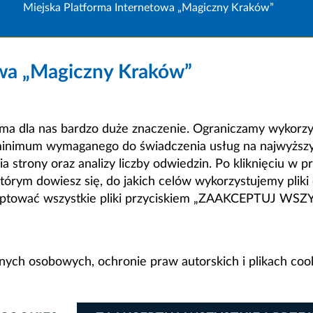
Miejska Platforma Internetowa „Magiczny Kraków”
owa „Magiczny Kraków”
a dla nas bardzo duże znaczenie. Ograniczamy wykorzyst
minimum wymaganego do świadczenia usług na najwyższym
strony oraz analizy liczby odwiedzin. Po kliknięciu w pr
m dowiesz się, do jakich celów wykorzystujemy pliki c
ceptować wszystkie pliki przyciskiem „ZAAKCEPTUJ WS
anych osobowych, ochronie praw autorskich i plikach coo