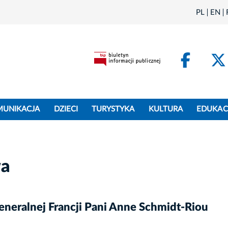
PL
EN
Face
MUNIKACJA
DZIECI
TURYSTYKA
KULTURA
EDUKAC
wa
eralnej Francji Pani Anne Schmidt-Riou