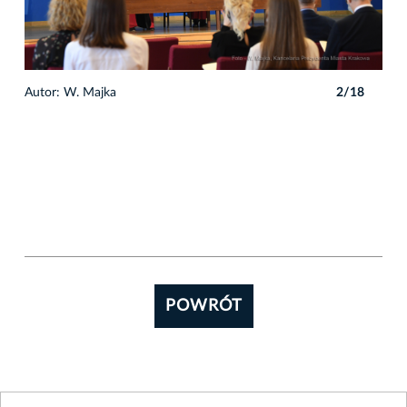
8
Autor: W. Majka
2/18
POWRÓT