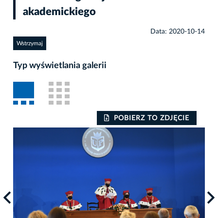
akademickiego
Data: 2020-10-14
Wstrzymaj
Typ wyświetlania galerii
POBIERZ TO ZDJĘCIE
Auto