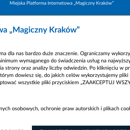
Miejska Platforma Internetowa „Magiczny Kraków”
owa „Magiczny Kraków”
a dla nas bardzo duże znaczenie. Ograniczamy wykorzyst
minimum wymaganego do świadczenia usług na najwyższym
strony oraz analizy liczby odwiedzin. Po kliknięciu w pr
m dowiesz się, do jakich celów wykorzystujemy pliki c
ceptować wszystkie pliki przyciskiem „ZAAKCEPTUJ WS
anych osobowych, ochronie praw autorskich i plikach coo