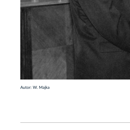
1/7
Autor: W. Majka