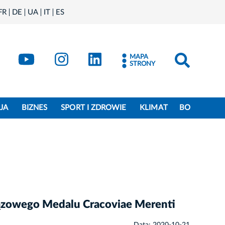
FR
DE
UA
IT
ES
book
Kraków - X
Kraków - YouTube
Kraków - Instagram
Kraków - LinkedIn
MAPA
STRONY
JA
BIZNES
SPORT I ZDROWIE
KLIMAT
BO
rązowego Medalu Cracoviae Merenti
Data: 2020-10-21