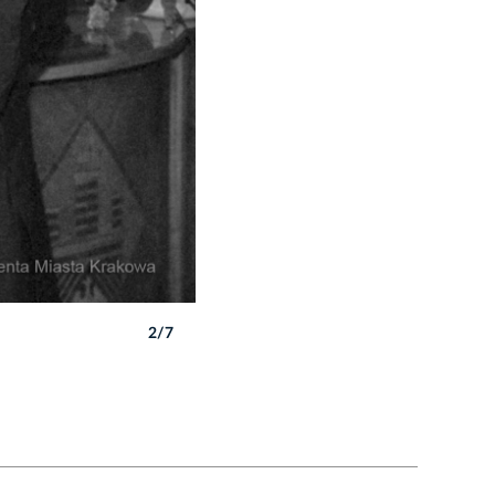
2/7
Autor: W. Majka