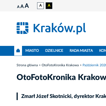
A
A
A
A
A
MIASTO
DZIELNICE
RADA MIASTA
KO
Strona główna
OtoFotoKronika Krakowa
Październik 202
OtoFotoKronika Krako
Zmarł Józef Skotnicki, dyrektor K