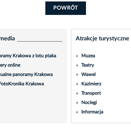
POWRÓT
media
Atrakcje turystyczne
ramy Krakowa z lotu ptaka
Muzea
+
ry online
Teatry
+
tualne panoramy Krakowa
Wawel
+
FotoKronika Krakowa
Kazimierz
+
Transport
+
Noclegi
+
Informacja
+