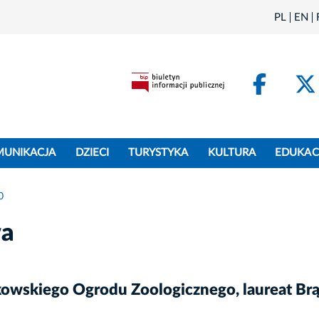
PL
EN
Face
MUNIKACJA
DZIECI
TURYSTYKA
KULTURA
EDUKAC
0
wa
rakowskiego Ogrodu Zoologicznego, laureat B