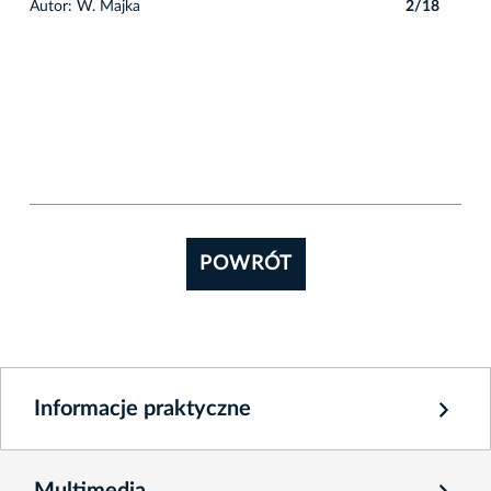
8
Autor: W. Majka
2/18
POWRÓT
Informacje praktyczne
Multimedia