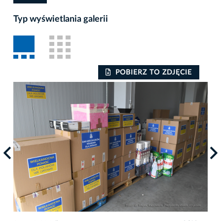
Typ wyświetlania galerii
POBIERZ TO ZDJĘCIE
Auto