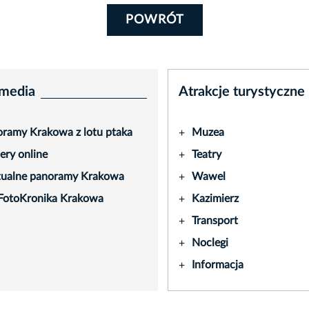
POWRÓT
media
Atrakcje turystyczne
ramy Krakowa z lotu ptaka
Muzea
+
ry online
Teatry
+
tualne panoramy Krakowa
Wawel
+
FotoKronika Krakowa
Kazimierz
+
Transport
+
Noclegi
+
Informacja
+