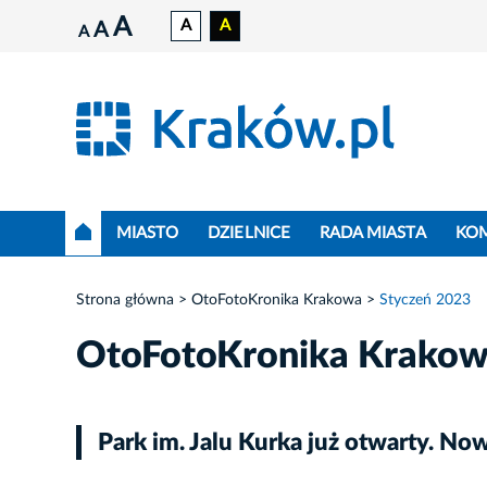
A
A
A
A
A
MIASTO
DZIELNICE
RADA MIASTA
KO
Strona główna
OtoFotoKronika Krakowa
Styczeń 2023
OtoFotoKronika Krako
Park im. Jalu Kurka już otwarty. N