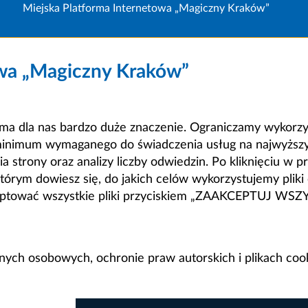
Miejska Platforma Internetowa „Magiczny Kraków”
owa „Magiczny Kraków”
a dla nas bardzo duże znaczenie. Ograniczamy wykorzyst
minimum wymaganego do świadczenia usług na najwyższym
strony oraz analizy liczby odwiedzin. Po kliknięciu w pr
m dowiesz się, do jakich celów wykorzystujemy pliki c
ceptować wszystkie pliki przyciskiem „ZAAKCEPTUJ WS
anych osobowych, ochronie praw autorskich i plikach coo