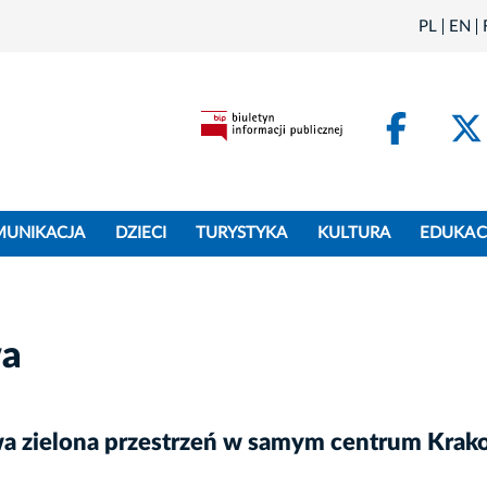
PL
EN
Face
MUNIKACJA
DZIECI
TURYSTYKA
KULTURA
EDUKAC
wa
owa zielona przestrzeń w samym centrum Krak