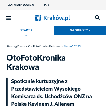
PL
UŁATWIENIA DOSTĘPU
ROZWIŃ MENU
ROZWIŃ
START
NA SKRÓTY
Strona główna
OtoFotoKronika Krakowa
Styczeń 2023
OtoFotoKronika
Krakowa
Spotkanie kurtuazyjne z
Przedstawicielem Wysokiego
Komisarza ds. Uchodźców ONZ na
Polskę Kevinem J. Allenem