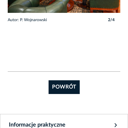
4
Autor: P. Wojnarowski
2/4
Auto
POWRÓT
Informacje praktyczne