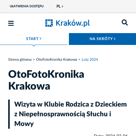
PL
UŁATWIENIA DOSTĘPU
ROZWIŃ MENU
ROZWIŃ
START
NA SKRÓTY
Strona główna
OtoFotoKronika Krakowa
Luty 2024
OtoFotoKronika
Krakowa
Wizyta w Klubie Rodzica z Dzieckiem
z Niepełnosprawnością Słuchu i
Mowy