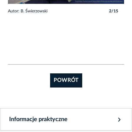
5
Autor: B. Świerzowski
2/15
Auto
POWRÓT
Informacje praktyczne