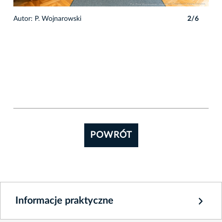
6
Autor: P. Wojnarowski
2/6
Auto
POWRÓT
Informacje praktyczne