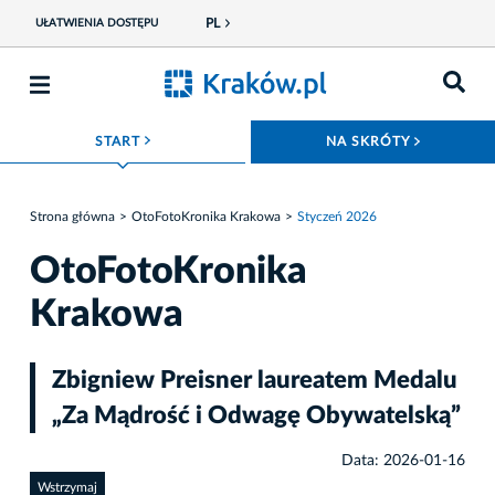
PL
UŁATWIENIA DOSTĘPU
ROZWIŃ MENU
ROZWIŃ
START
NA SKRÓTY
Strona główna
OtoFotoKronika Krakowa
Styczeń 2026
OtoFotoKronika
Krakowa
Zbigniew Preisner laureatem Medalu
„Za Mądrość i Odwagę Obywatelską”
Data: 2026-01-16
Wstrzymaj