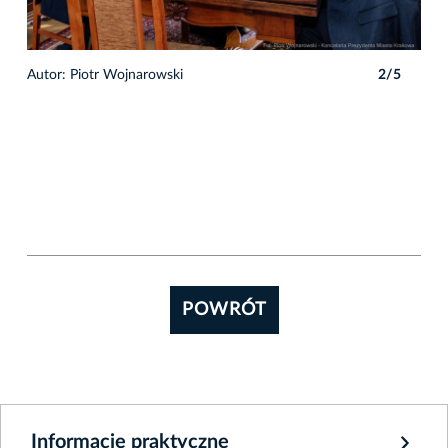
5
Autor: Piotr Wojnarowski
2/5
Auto
POWRÓT
Informacje praktyczne