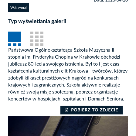
Data: 2026-04-20
Wstrzymaj
Typ wyświetlania galerii
Państwowa Ogólnokształcąca Szkoła Muzyczna II
stopnia im. Fryderyka Chopina w Krakowie obchodzi
jubileusz 80-lecia swojego istnienia. Był to i jest czas
kształcenia kulturalnych elit Krakowa - twórców, którzy
zdobyli kilkaset prestiżowych nagród na konkursach
krajowych i zagranicznych. Szkoła aktywnie realizuje
również swoją misję społeczną, poprzez organizację
koncertów w hospicjach, szpitalach i Domach Seniora.
POBIERZ TO ZDJĘCIE
Auto