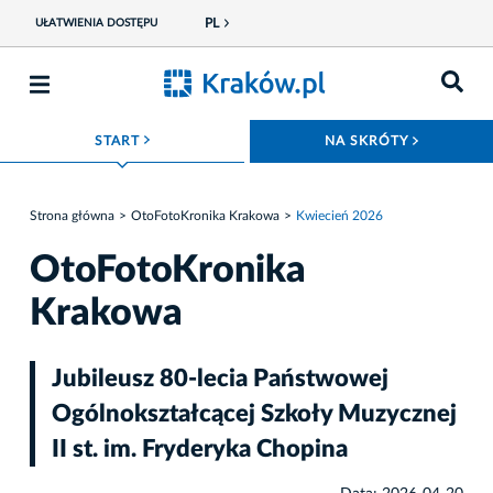
PL
UŁATWIENIA DOSTĘPU
ROZWIŃ MENU
ROZWIŃ
START
NA SKRÓTY
Strona główna
OtoFotoKronika Krakowa
Kwiecień 2026
OtoFotoKronika
Krakowa
Jubileusz 80-lecia Państwowej
Ogólnokształcącej Szkoły Muzycznej
II st. im. Fryderyka Chopina