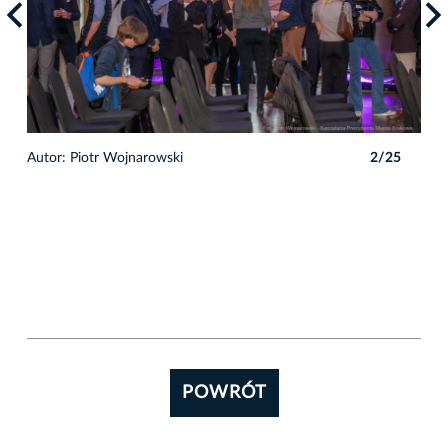
5
Autor: Piotr Wojnarowski
2/25
Auto
POWRÓT