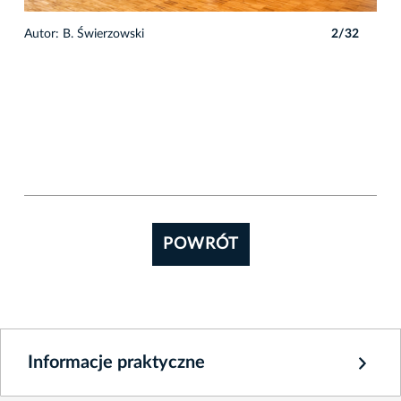
2
Autor: B. Świerzowski
2/32
Auto
POWRÓT
Informacje praktyczne