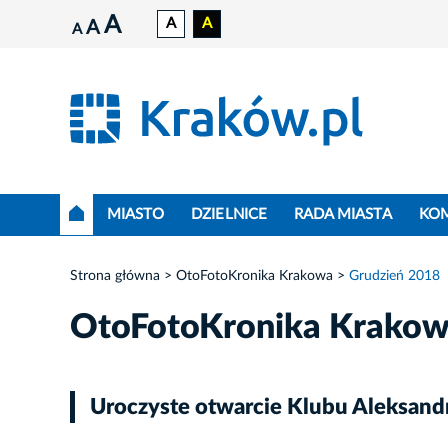
A
A
A
A
A
MIASTO
DZIELNICE
RADA MIASTA
KO
Strona główna
OtoFotoKronika Krakowa
Grudzień 2018
OtoFotoKronika Krako
Uroczyste otwarcie Klubu Aleksandr