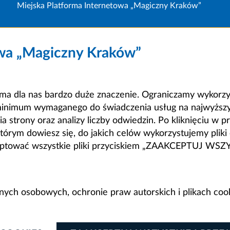
Miejska Platforma Internetowa „Magiczny Kraków”
owa „Magiczny Kraków”
a dla nas bardzo duże znaczenie. Ograniczamy wykorzyst
minimum wymaganego do świadczenia usług na najwyższym
strony oraz analizy liczby odwiedzin. Po kliknięciu w pr
m dowiesz się, do jakich celów wykorzystujemy pliki c
ceptować wszystkie pliki przyciskiem „ZAAKCEPTUJ WS
anych osobowych, ochronie praw autorskich i plikach coo