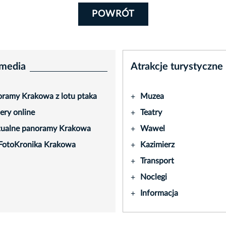
POWRÓT
media
Atrakcje turystyczne
ramy Krakowa z lotu ptaka
Muzea
+
ry online
Teatry
+
tualne panoramy Krakowa
Wawel
+
FotoKronika Krakowa
Kazimierz
+
Transport
+
Noclegi
+
Informacja
+