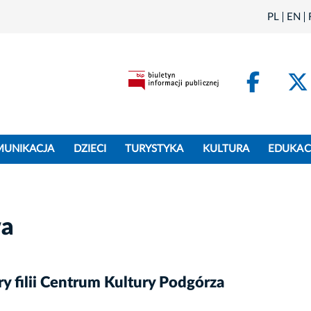
PL
EN
Face
MUNIKACJA
DZIECI
TURYSTYKA
KULTURA
EDUKAC
wa
y filii Centrum Kultury Podgórza