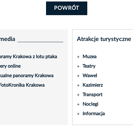
POWRÓT
media
Atrakcje turystyczne
ramy Krakowa z lotu ptaka
Muzea
+
ry online
Teatry
+
tualne panoramy Krakowa
Wawel
+
FotoKronika Krakowa
Kazimierz
+
Transport
+
Noclegi
+
Informacja
+