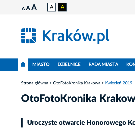
A
A
A
A
A
MIASTO
DZIELNICE
RADA MIASTA
KO
Strona główna
OtoFotoKronika Krakowa
Kwiecień 2019
OtoFotoKronika Krako
Uroczyste otwarcie Honorowego Kon