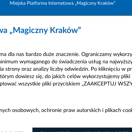
Miejska Platforma Internetowa „Magiczny Kraków”
owa „Magiczny Kraków”
a dla nas bardzo duże znaczenie. Ograniczamy wykorzyst
minimum wymaganego do świadczenia usług na najwyższym
strony oraz analizy liczby odwiedzin. Po kliknięciu w pr
m dowiesz się, do jakich celów wykorzystujemy pliki c
ceptować wszystkie pliki przyciskiem „ZAAKCEPTUJ WS
anych osobowych, ochronie praw autorskich i plikach coo