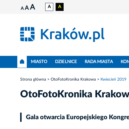
A
A
A
A
A
MIASTO
DZIELNICE
RADA MIASTA
KO
Strona główna
OtoFotoKronika Krakowa
Kwiecień 2019
OtoFotoKronika Krako
Gala otwarcia Europejskiego Kong