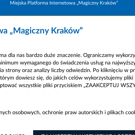
Miejska Platforma Internetowa „Magiczny Kraków”
owa „Magiczny Kraków”
a dla nas bardzo duże znaczenie. Ograniczamy wykorzyst
minimum wymaganego do świadczenia usług na najwyższym
strony oraz analizy liczby odwiedzin. Po kliknięciu w pr
m dowiesz się, do jakich celów wykorzystujemy pliki c
ceptować wszystkie pliki przyciskiem „ZAAKCEPTUJ WS
anych osobowych, ochronie praw autorskich i plikach coo