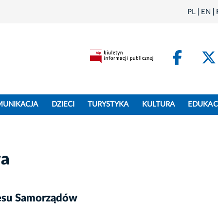
PL
EN
Face
MUNIKACJA
DZIECI
TURYSTYKA
KULTURA
EDUKAC
wa
resu Samorządów