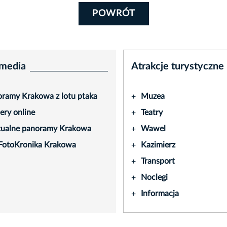
POWRÓT
media
Atrakcje turystyczne
ramy Krakowa z lotu ptaka
Muzea
+
ry online
Teatry
+
tualne panoramy Krakowa
Wawel
+
FotoKronika Krakowa
Kazimierz
+
Transport
+
Noclegi
+
Informacja
+