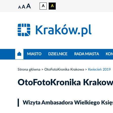
A
A
A
A
A
MIASTO
DZIELNICE
RADA MIASTA
KO
Strona główna
OtoFotoKronika Krakowa
Kwiecień 2019
OtoFotoKronika Krako
Wizyta Ambasadora Wielkiego Ksi