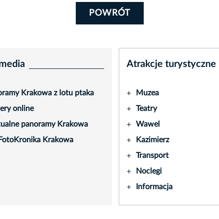
POWRÓT
media
Atrakcje turystyczne
ramy Krakowa z lotu ptaka
Muzea
+
ry online
Teatry
+
tualne panoramy Krakowa
Wawel
+
FotoKronika Krakowa
Kazimierz
+
Transport
+
Noclegi
+
Informacja
+