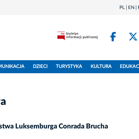
PL
EN
Face
MUNIKACJA
DZIECI
TURYSTYKA
KULTURA
EDUKAC
wa
ęstwa Luksemburga Conrada Brucha