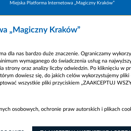
Miejska Platforma Internetowa „Magiczny Kraków”
owa „Magiczny Kraków”
a dla nas bardzo duże znaczenie. Ograniczamy wykorzyst
minimum wymaganego do świadczenia usług na najwyższym
strony oraz analizy liczby odwiedzin. Po kliknięciu w pr
m dowiesz się, do jakich celów wykorzystujemy pliki c
ceptować wszystkie pliki przyciskiem „ZAAKCEPTUJ WS
anych osobowych, ochronie praw autorskich i plikach coo