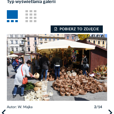
Typ wyświetlania galerii
POBIERZ TO ZDJĘCIE
Autor: W. Majka
2/14
Auto