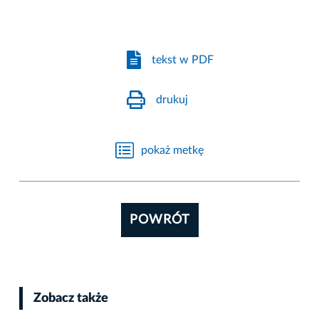
tekst w PDF
drukuj
pokaż metkę
POWRÓT
Zobacz także