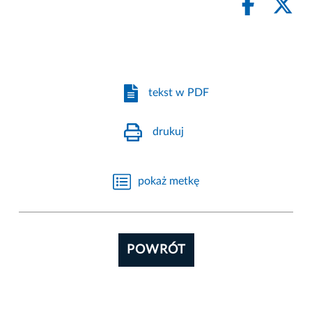
tekst w PDF
drukuj
pokaż metkę
POWRÓT