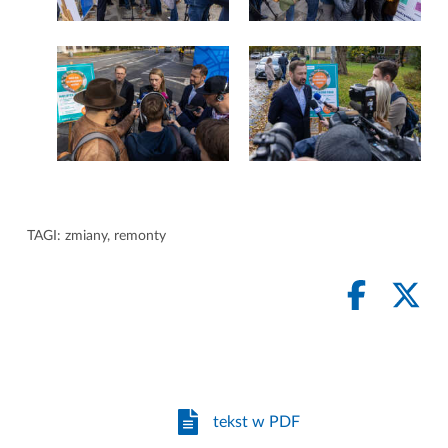
TAGI:
zmiany
,
remonty
tekst w PDF