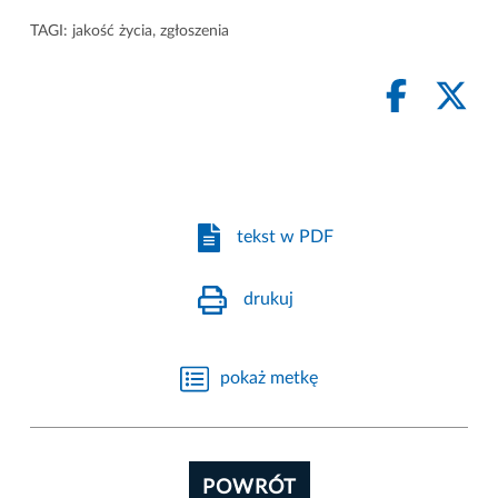
TAGI:
jakość życia
,
zgłoszenia
tekst w PDF
drukuj
pokaż metkę
POWRÓT