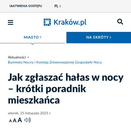
PL
UŁATWIENIA DOSTĘPU
ROZWIŃ MENU
ROZWIŃ
MIASTO
NA SKRÓTY
Aktualności
Burmistrz Nocny i Komisja Zrównoważonej Gospodarki Nocy
Jak zgłaszać hałas w nocy
– krótki poradnik
mieszkańca
wtorek, 25 listopada 2025 r.
A
A
A