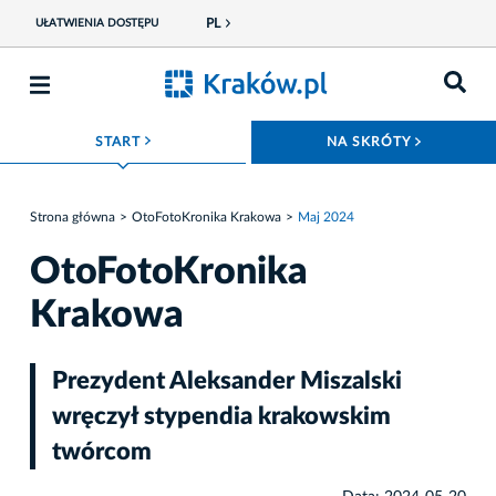
PL
UŁATWIENIA DOSTĘPU
ROZWIŃ MENU
ROZWIŃ
START
NA SKRÓTY
Strona główna
OtoFotoKronika Krakowa
Maj 2024
OtoFotoKronika
Krakowa
Prezydent Aleksander Miszalski
wręczył stypendia krakowskim
twórcom