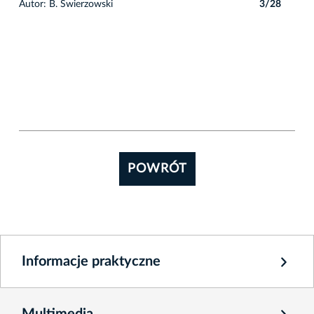
8
Autor: B. Świerzowski
3/28
Auto
POWRÓT
Informacje praktyczne
Multimedia