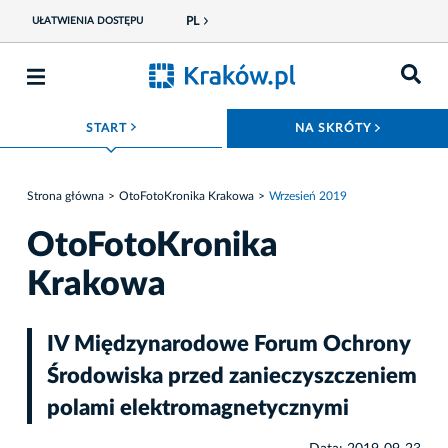
PL
UŁATWIENIA DOSTĘPU
ROZWIŃ MENU
ROZWIŃ
START
NA SKRÓTY
Strona główna
OtoFotoKronika Krakowa
Wrzesień 2019
OtoFotoKronika
Krakowa
IV Międzynarodowe Forum Ochrony
Środowiska przed zanieczyszczeniem
polami elektromagnetycznymi