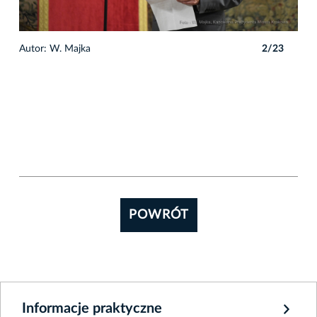
3
Autor: W. Majka
2/23
Auto
POWRÓT
Informacje praktyczne