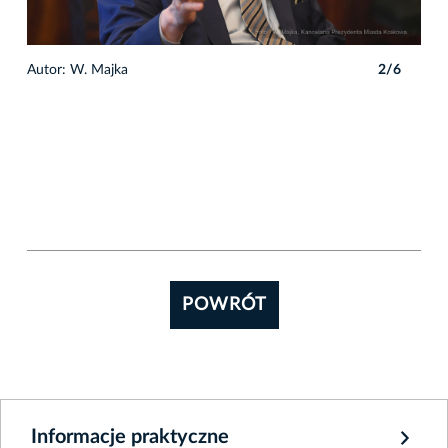
6
Autor: W. Majka
2/6
Auto
POWRÓT
Informacje praktyczne