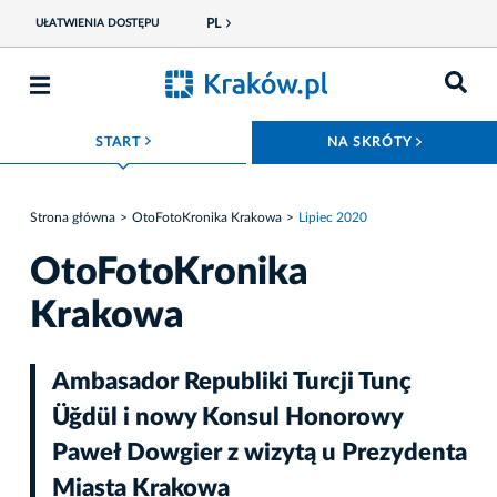
PL
UŁATWIENIA DOSTĘPU
ROZWIŃ MENU
ROZWIŃ
START
NA SKRÓTY
Strona główna
OtoFotoKronika Krakowa
Lipiec 2020
OtoFotoKronika
Krakowa
Ambasador Republiki Turcji Tunç
Üğdül i nowy Konsul Honorowy
Paweł Dowgier z wizytą u Prezydenta
Miasta Krakowa