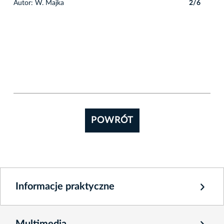
6
Autor: W. Majka
2/6
Auto
POWRÓT
Informacje praktyczne
Multimedia