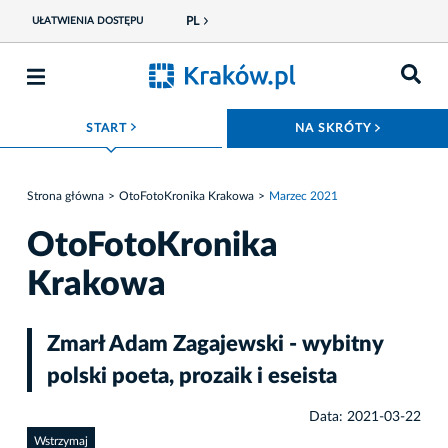
PL
UŁATWIENIA DOSTĘPU
ROZWIŃ MENU
ROZWIŃ
START
NA SKRÓTY
Strona główna
OtoFotoKronika Krakowa
Marzec 2021
OtoFotoKronika
Krakowa
Zmarł Adam Zagajewski - wybitny
polski poeta, prozaik i eseista
Data: 2021-03-22
Wstrzymaj