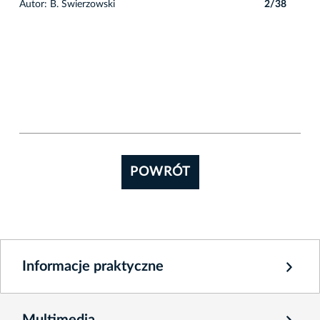
8
Autor: B. Świerzowski
2/38
POWRÓT
Informacje praktyczne