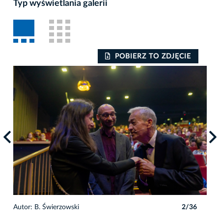
Typ wyświetlania galerii
POBIERZ TO ZDJĘCIE
6
Autor: B. Świerzowski
2/36
Auto