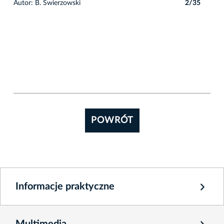
5
Autor: B. Świerzowski
2/35
POWRÓT
Informacje praktyczne