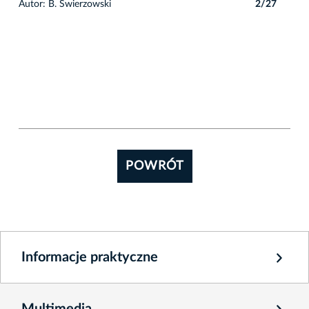
7
Autor: B. Świerzowski
2/27
Auto
POWRÓT
Informacje praktyczne