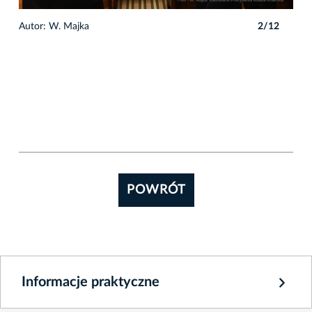
2
Autor: W. Majka
2/12
Auto
POWRÓT
Informacje praktyczne