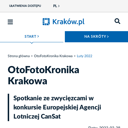
PL
UŁATWIENIA DOSTĘPU
ROZWIŃ MENU
ROZWIŃ
START
NA SKRÓTY
Strona główna
OtoFotoKronika Krakowa
Luty 2022
OtoFotoKronika
Krakowa
Spotkanie ze zwycięzcami w
konkursie Europejskiej Agencji
Lotniczej CanSat