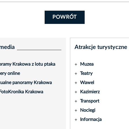
POWRÓT
media
Atrakcje turystyczne
ramy Krakowa z lotu ptaka
Muzea
+
ry online
Teatry
+
tualne panoramy Krakowa
Wawel
+
FotoKronika Krakowa
Kazimierz
+
Transport
+
Noclegi
+
Informacja
+