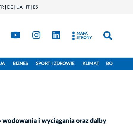
FR
DE
UA
IT
ES
book
Kraków - X
Kraków - YouTube
Kraków - Instagram
Kraków - LinkedIn
MAPA
STRONY
JA
BIZNES
SPORT I ZDROWIE
KLIMAT
BO
wodowania i wyciągania oraz dalby