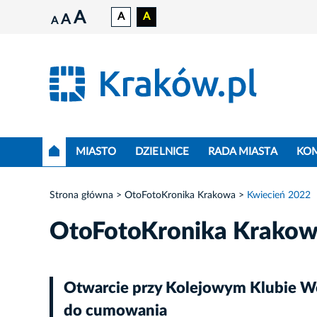
A
A
A
A
A
MIASTO
DZIELNICE
RADA MIASTA
KO
Strona główna
OtoFotoKronika Krakowa
Kwiecień 2022
OtoFotoKronika Krako
Otwarcie przy Kolejowym Klubie W
do cumowania