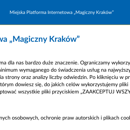
Miejska Platforma Internetowa „Magiczny Kraków”
owa „Magiczny Kraków”
a dla nas bardzo duże znaczenie. Ograniczamy wykorzyst
minimum wymaganego do świadczenia usług na najwyższym
strony oraz analizy liczby odwiedzin. Po kliknięciu w pr
m dowiesz się, do jakich celów wykorzystujemy pliki c
ceptować wszystkie pliki przyciskiem „ZAAKCEPTUJ WS
anych osobowych, ochronie praw autorskich i plikach coo