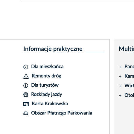
Informacje praktyczne
Multi
Dla mieszkańca
Pano
+
Remonty dróg
Kame
+
Dla turystów
Wir
+
Rozkłady jazdy
Oto
+
Karta Krakowska
Obszar Płatnego Parkowania