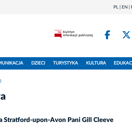
PL
EN
Face
MUNIKACJA
DZIECI
TURYSTYKA
KULTURA
EDUKAC
2
wa
a Stratford-upon-Avon Pani Gill Cleeve