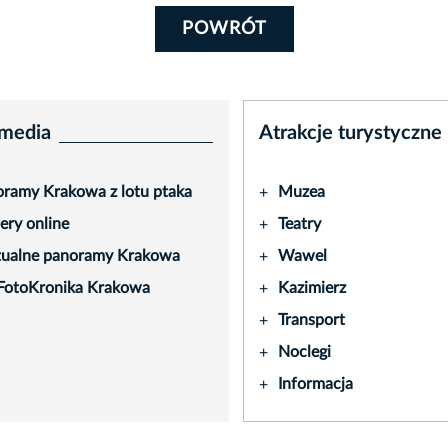
POWRÓT
media
Atrakcje turystyczne
ramy Krakowa z lotu ptaka
Muzea
+
ry online
Teatry
+
tualne panoramy Krakowa
Wawel
+
FotoKronika Krakowa
Kazimierz
+
Transport
+
Noclegi
+
Informacja
+