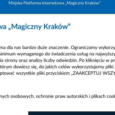
Miejska Platforma Internetowa „Magiczny Kraków”
owa „Magiczny Kraków”
a dla nas bardzo duże znaczenie. Ograniczamy wykorzyst
minimum wymaganego do świadczenia usług na najwyższym
strony oraz analizy liczby odwiedzin. Po kliknięciu w pr
m dowiesz się, do jakich celów wykorzystujemy pliki c
ceptować wszystkie pliki przyciskiem „ZAAKCEPTUJ WS
anych osobowych, ochronie praw autorskich i plikach coo