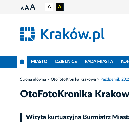
A
A
A
A
A
MIASTO
DZIELNICE
RADA MIASTA
KO
Strona główna
OtoFotoKronika Krakowa
Październik 202
OtoFotoKronika Krako
Wizyta kurtuazyjna Burmistrz Miast