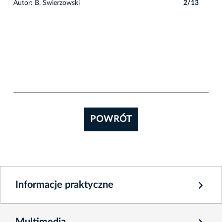
3
Autor: B. Świerzowski
2/13
POWRÓT
Informacje praktyczne