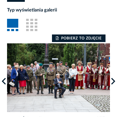
Typ wyświetlania galerii
POBIERZ TO ZDJĘCIE
Auto