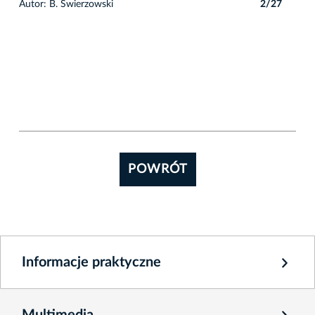
7
Autor: B. Świerzowski
2/27
POWRÓT
Informacje praktyczne