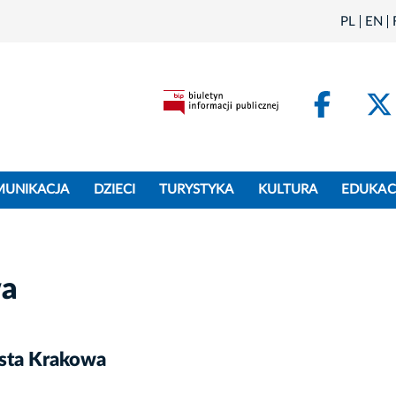
PL
EN
Face
MUNIKACJA
DZIECI
TURYSTYKA
KULTURA
EDUKAC
wa
asta Krakowa