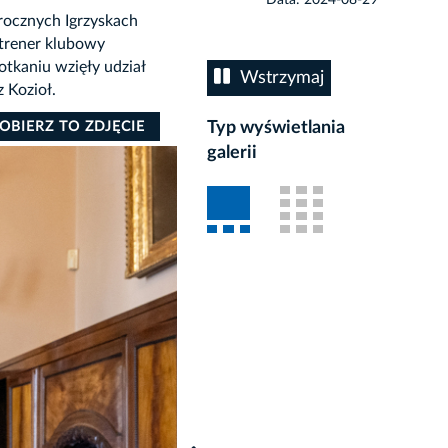
rocznych Igrzyskach
 trener klubowy
otkaniu wzięły udział
Wstrzymaj
 Kozioł.
Typ wyświetlania
OBIERZ TO ZDJĘCIE
galerii