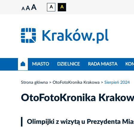
A
A
A
A
A
MIASTO
DZIELNICE
RADA MIASTA
KO
Strona główna
OtoFotoKronika Krakowa
Sierpień 2024
OtoFotoKronika Krako
Olimpijki z wizytą u Prezydenta Mi