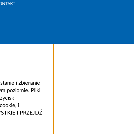
ONTAKT
anie i zbieranie
 poziomie. Pliki
zycisk
ookie, i
ZYSTKIE I PRZEJDŹ