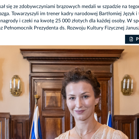
kał się ze zdobywczyniami brązowych medali w szpadzie na tego
azga. Towarzyszyli im trener kadry narodowej Bartłomiej Język i
nagrody i czeki na kwotę 25 000 złotych dla każdej osoby. W sp
az Pełnomocnik Prezydenta ds. Rozwoju Kultury Fizycznej Janusz
P