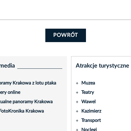
POWRÓT
media
Atrakcje turystyczne
ramy Krakowa z lotu ptaka
Muzea
+
ry online
Teatry
+
tualne panoramy Krakowa
Wawel
+
FotoKronika Krakowa
Kazimierz
+
Transport
+
Noclegi
+