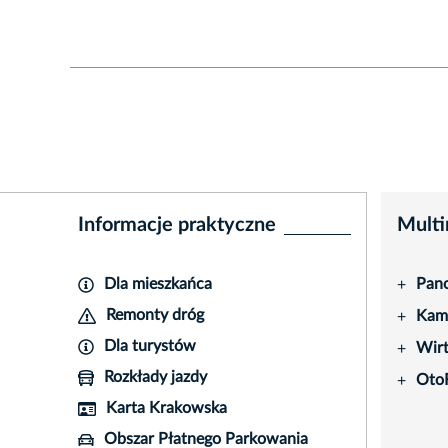
Informacje praktyczne
Multi
Dla mieszkańca
Pano
+
Remonty dróg
Kame
+
Dla turystów
Wir
+
Rozkłady jazdy
Oto
+
Karta Krakowska
Obszar Płatnego Parkowania