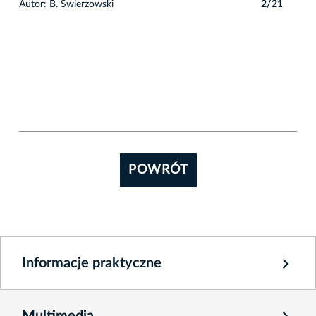
1
Autor: B. Świerzowski
2/21
Auto
POWRÓT
Informacje praktyczne