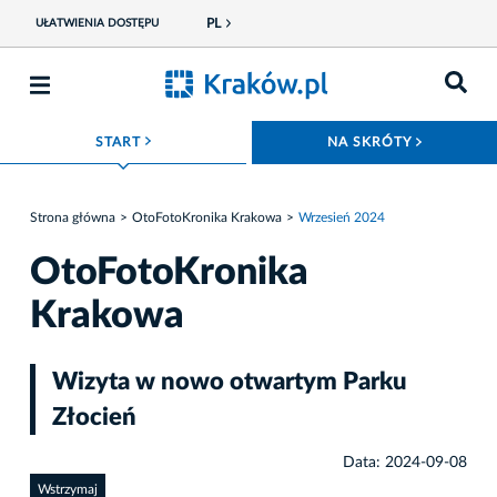
PL
UŁATWIENIA DOSTĘPU
ROZWIŃ MENU
ROZWIŃ
START
NA SKRÓTY
Strona główna
OtoFotoKronika Krakowa
Wrzesień 2024
OtoFotoKronika
Krakowa
Wizyta w nowo otwartym Parku
Złocień
Data: 2024-09-08
Wstrzymaj