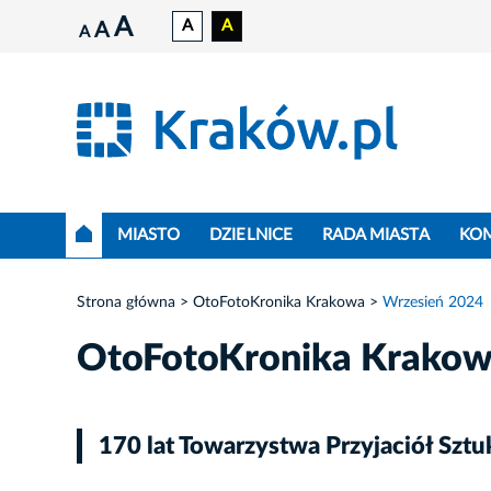
A
A
A
A
A
MIASTO
DZIELNICE
RADA MIASTA
KO
Strona główna
OtoFotoKronika Krakowa
Wrzesień 2024
OtoFotoKronika Krako
170 lat Towarzystwa Przyjaciół Szt