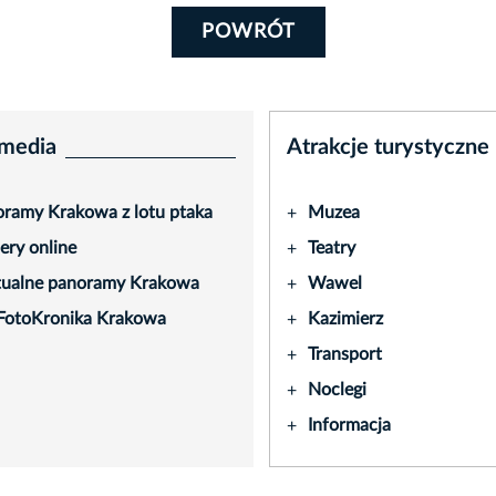
POWRÓT
media
Atrakcje turystyczne
ramy Krakowa z lotu ptaka
Muzea
+
ry online
Teatry
+
tualne panoramy Krakowa
Wawel
+
FotoKronika Krakowa
Kazimierz
+
Transport
+
Noclegi
+
Informacja
+