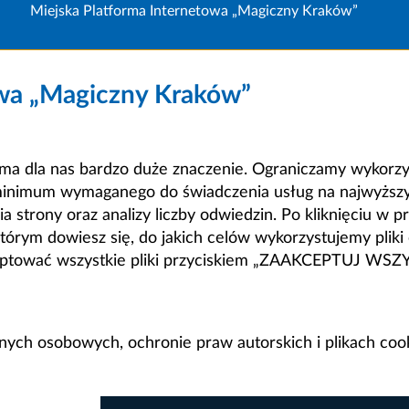
Miejska Platforma Internetowa „Magiczny Kraków”
owa „Magiczny Kraków”
a dla nas bardzo duże znaczenie. Ograniczamy wykorzyst
minimum wymaganego do świadczenia usług na najwyższym
strony oraz analizy liczby odwiedzin. Po kliknięciu w pr
m dowiesz się, do jakich celów wykorzystujemy pliki c
ceptować wszystkie pliki przyciskiem „ZAAKCEPTUJ WS
anych osobowych, ochronie praw autorskich i plikach coo