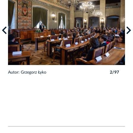
Autor: Grzegorz Łyko
2/97
7