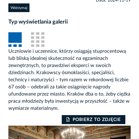
Data: 2024-11-19
Wstrzymaj
Typ wyświetlania galerii
Uczniowie i uczennice, którzy osiągają stuprocentową
lub bliską idealnej skuteczność na egzaminach
zewnętrznych, to prawdziwi eksperci w swoich
dziedzinach. Krakowscy ósmoklasiści, specjaliści,
technicy i maturzyści – tym razem w rekordowej liczbie
67 osób – odebrali za takie osiągnięcie nagrody
ufundowane przez miasto. Kraków dba o to, żeby ciężka
praca młodzieży była inwestycją w przyszłość – także w
wymiarze materialnym.
POBIERZ TO ZDJĘCIE
Auto